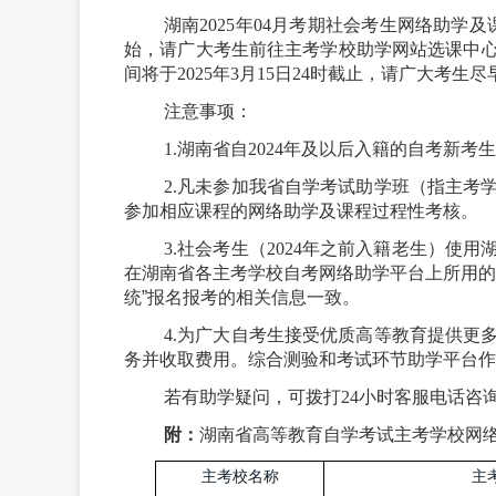
湖南
202
5
年
04
月考期社会考生网络助学及
始，请广大考生前往主考学校助学网站选课中
间将于202
5
年
3
月
1
5日24时截止，请广大考生尽
注意事项：
1.
湖南省自2024年及以后入籍的自考新
2.凡未参加我省自学考试助学班（指主考
参加相应课程的网络助学及课程过程性考核。
3.社会
考生
（
2024年之前入籍老生
）
使用
在湖南省各主考学校自考网络助学平台上所用
统
”
报名报考的相关信息一致。
4.为广大自考生接受优质高等教育提供更
务并收取费用。综合测验和考试环节助学平台作
若有助学疑问，可拨打
24小时客服电话咨
附：
湖南省高等教育自学考试主考学校网
主考校名称
主