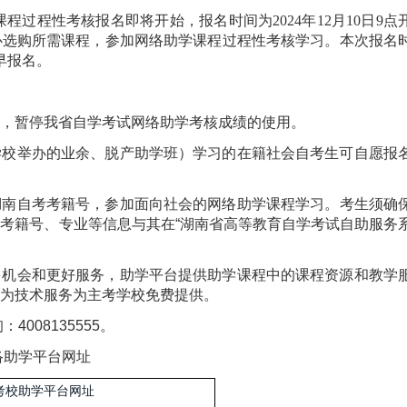
课程过程性考核报名即将开始，报名时间为
202
4
年
1
2
月
1
0
日
9点
心选购所需课程，参加网络助学课程过程性考核学习。本次报名
早报名。
考生，暂停我省自学考试网络助学考核成绩的使用。
学校举办的业余、脱产助学班）学习的在籍社会自考生可自愿报
湖南自
考考籍号，参加面向社会的网络助学课程学习。考生须确
的考籍号、专业等信息与其在
“
湖南省高等教育自学考试自助服务
多机会和更好服务，助学平台提供助学课程中的课程资源和教学
为技术服务为主考学校免费提供。
询：
4008135555
。
络助学平台网址
考校助学平台网址