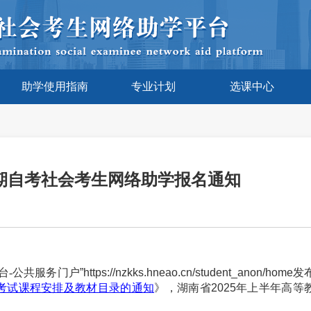
助学使用指南
专业计划
选课中心
月考期自考社会考生网络助学报名通知
台-公共服务门户
”https://nzkks.hneao.cn/student_anon/home
发
考试课程安排及教材目录的通知
》，湖南省
202
5
年
上
半年高等